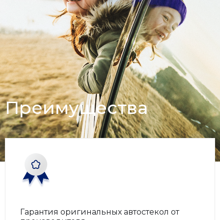
И
ИЖ
К
КАМАЗ
Преимущества
Л
ЛИАЗ
М
МАЗ
МОСКВИЧ
Н
Гарантия оригинальных автостекол от
НЕФА3