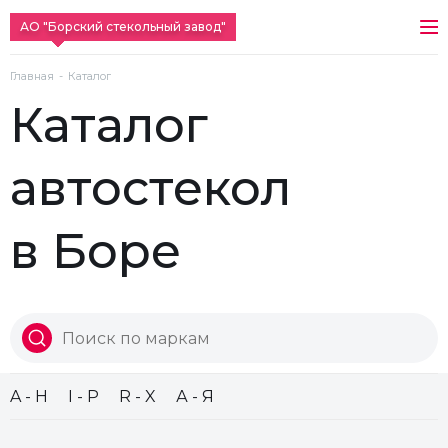
АО "Борский стекольный завод"
Главная
Каталог
Каталог
автостекол
в Боре
A - H
I - P
R - X
А - Я