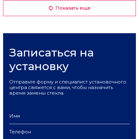
O
OMODA
OPEL
Показать еще
P
PEUGEOT
PORSCHE
Записаться на
R
RAVON
RENAULT
установку
Отправьте форму и специалист установочного
S
центра свяжется с вами, чтобы назначить
SANY
SCANIA
время замены стекла.
SEAT
SHAANXI
SHACHMAN
SITRAK
SKODA
SMART
SOLARIS
SOLLERS
SSANGYOUNG
SUBARU
SUZUKI
T
TANK
TOYOTA