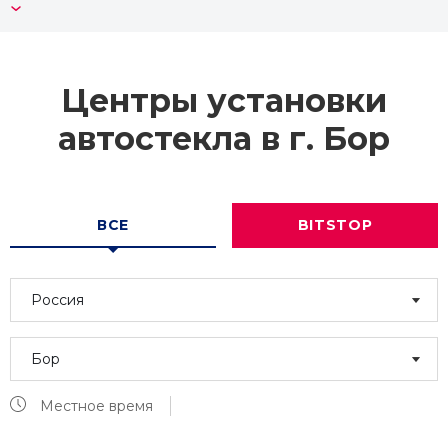
F
FAW
FIAT
Центры установки
автостекла в г.
Бор
FORD
FOTON
G
GEELY
GENESIS
GREAT WALL
ВСЕ
BITSTOP
H
HAVAL
HINO
HONDA
HOWO
Россия
HUMMER
HYUNDAI
I
Бор
INFINITI
ISUZU
IVECO
Местное время