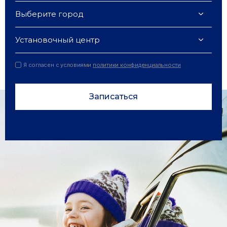
Выберите город
U
URAL
Установочный центр
Я согласен с условиями
политики конфиденциальности
V
VOLGA
VOLKSWAGEN
Записаться
VOLVO
VORTEX
X
XCITE
Г
ГАЗ
З
ЗИЛ