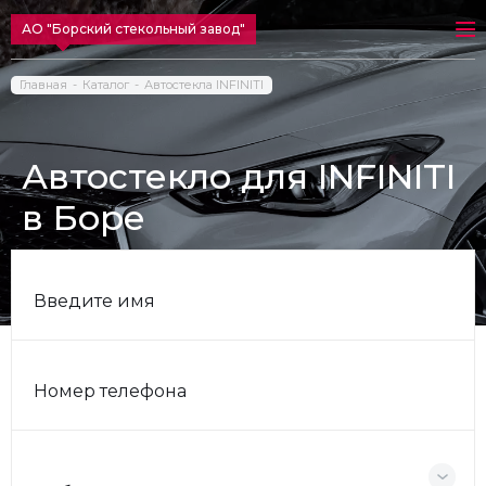
АО "Борский стекольный завод"
Главная
Каталог
Автостекла INFINITI
Автостекло для INFINITI
в Боре
Введите имя
Номер телефона