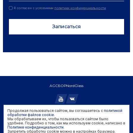
Я согласен с условиями
политики конфиденциальности
Записаться
AGC
БОР
NordGlass
Продолжая пользоваться сайтом, вы соглашаетесь с
политикой
Copyright © 2026 AGC. All rights reserved.
обработки файлов cookie
.
Мы обрабатываем их, чтобы пользоваться сайтом было
Политика конфиденциальности
удобнее. Подробно о том, как мы используем cookie, написано в
Политика обработки файлов cookie
Политике конфиденциальности
.
Запретить обработку cookie можно в настройках браузера.