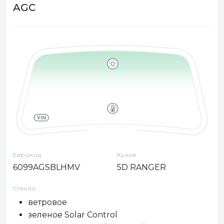
AGC
Еврокод
Кузов
6099AGSBLHMV
5D RANGER
Стекло
ветровое
зеленое Solar Control