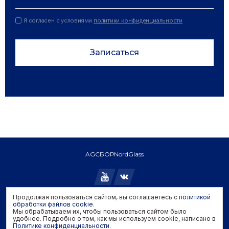
Я согласен с условиями
политики конфиденциальности
Записаться
AGC
БОР
NordGlass
Продолжая пользоваться сайтом, вы соглашаетесь с
политикой
Copyright © 2026 AGC. All rights reserved.
обработки файлов cookie
.
Мы обрабатываем их, чтобы пользоваться сайтом было
Политика конфиденциальности
удобнее. Подробно о том, как мы используем cookie, написано в
Политика обработки файлов cookie
Политике конфиденциальности
.