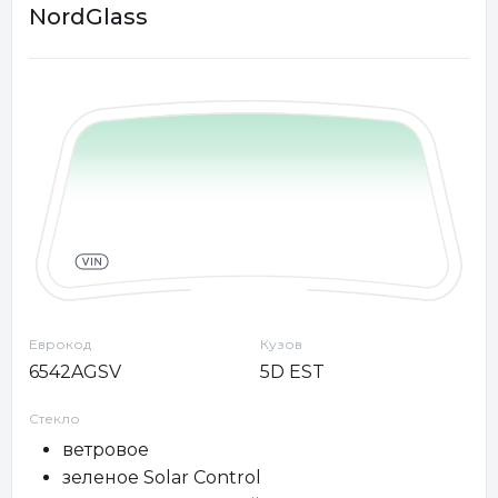
NordGlass
Еврокод
Кузов
6542AGSV
5D EST
Стекло
ветровое
зеленое Solar Control