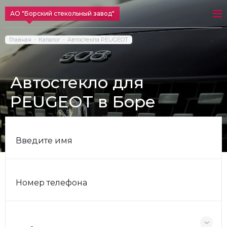
АО "Борский стекольный завод"
Главная
Каталог
Автостекла PEUGEOT
Автостекло для
PEUGEOT в Боре
Введите имя
Номер телефона