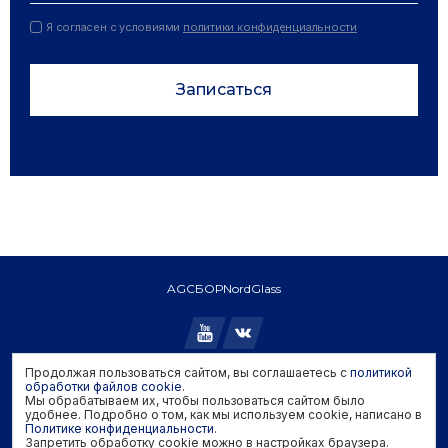
Я согласен с условиями
политики конфиденциальности
Записаться
AGC
БОР
NordGlass
Продолжая пользоваться сайтом, вы соглашаетесь с
политикой
Copyright © 2026 AGC. All rights reserved.
обработки файлов cookie
.
Мы обрабатываем их, чтобы пользоваться сайтом было
Политика конфиденциальности
удобнее. Подробно о том, как мы используем cookie, написано в
Политика обработки файлов cookie
Политике конфиденциальности
.
Запретить обработку cookie можно в настройках браузера.