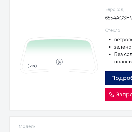
Еврокод
6554AGSH
Стекло
ветров
зеленое
Без со
полос
Подро
Запро
Модель