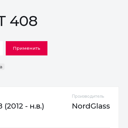
T 408
Применить
а
Производитель
2012 - н.в.)
NordGlass