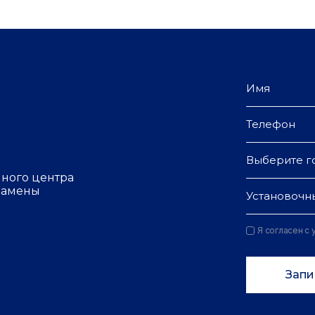
Выберите г
чного центра
 замены
Установочн
Я согласен с
Запи