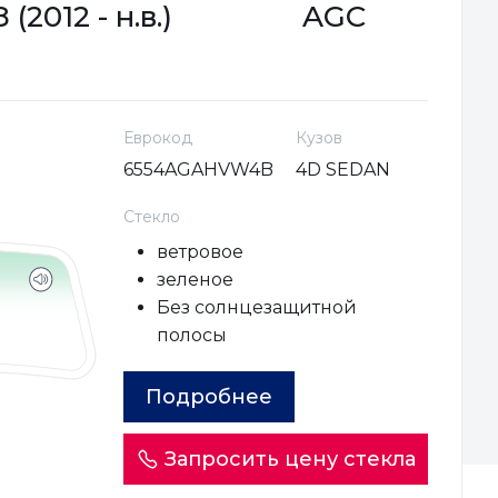
2012 - н.в.)
AGC
Еврокод
Кузов
6554AGAHVW4B
4D SEDAN
Стекло
ветровое
зеленое
Без солнцезащитной
полосы
Подробнее
Запросить цену стекла