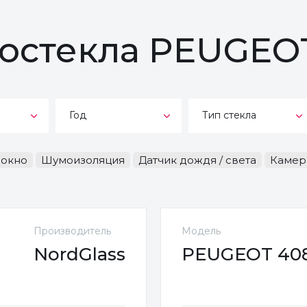
тостекла PEUGEO
Год
Тип стекла
-окно
Шумоизоляция
Датчик дождя / света
Камер
Производитель
Модель
NordGlass
PEUGEOT 408 (