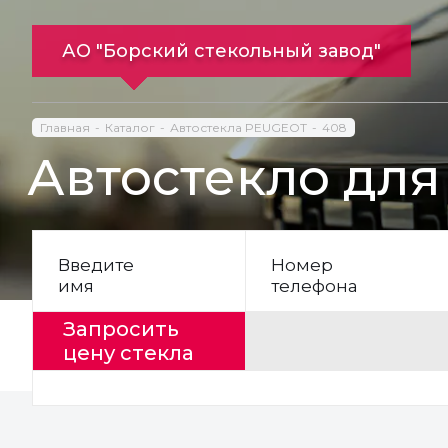
АО "Борский стекольный завод"
Главная
Каталог
Автостекла PEUGEOT
408
Автостекло для
Введите
Номер
имя
телефона
Запросить
цену стекла