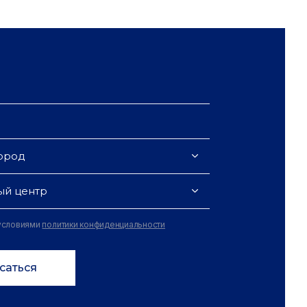
ород
ый центр
 условиями
политики конфиденциальности
саться