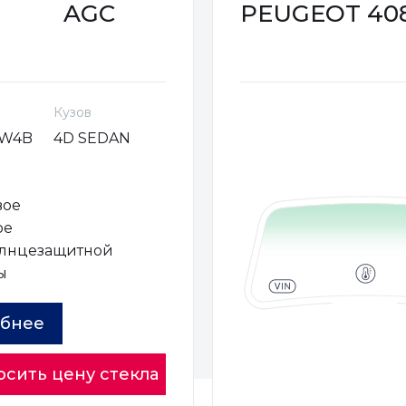
AGC
PEUGEOT 408 (
Кузов
VW4B
4D SEDAN
вое
ое
олнцезащитной
ы
бнее
осить цену стекла