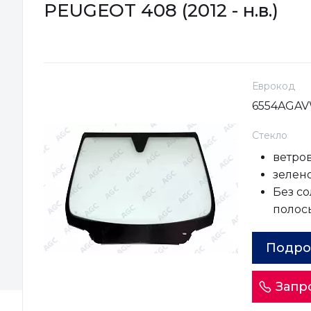
PEUGEOT 408 (2012 - н.в.)
Еврокод
6554AGA
Стекло
ветро
зелен
Без с
полос
Подро
Запр