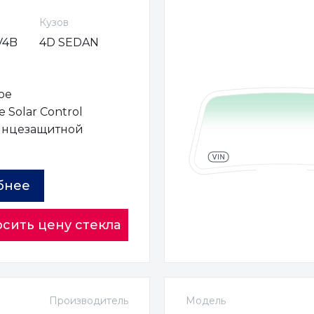
Кузов
V4B
4D SEDAN
ое
 Solar Control
лнцезащитной
ы
бнее
сить цену стекла
Производитель
Модель