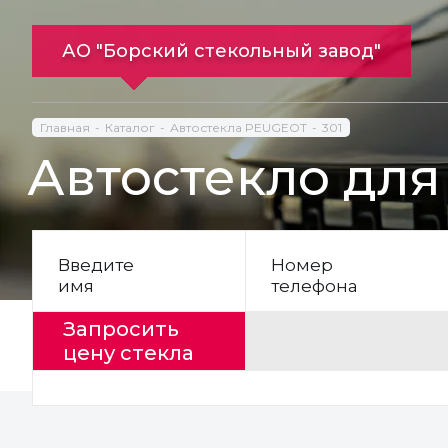
АО "Борский стекольный завод"
Главная
Каталог
Автостекла PEUGEOT
301
Автостекло для
Введите
Номер
имя
телефона
Запросить
цену стекла