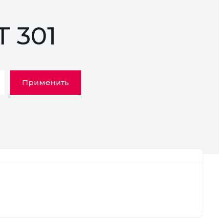
 301
Применить