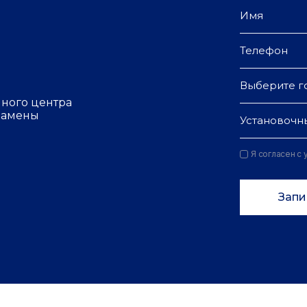
Выберите г
чного центра
 замены
Установочн
Я согласен с
Запи