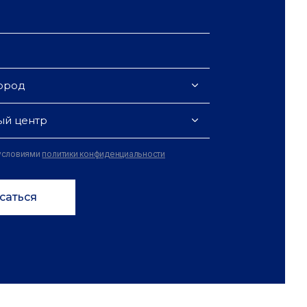
ород
ый центр
 условиями
политики конфиденциальности
саться