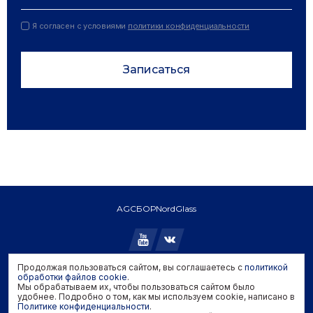
Я согласен с условиями
политики конфиденциальности
Записаться
AGC
БОР
NordGlass
Продолжая пользоваться сайтом, вы соглашаетесь с
политикой
Copyright © 2026 AGC. All rights reserved.
обработки файлов cookie
.
Мы обрабатываем их, чтобы пользоваться сайтом было
Политика конфиденциальности
удобнее. Подробно о том, как мы используем cookie, написано в
Политика обработки файлов cookie
Политике конфиденциальности
.