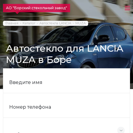
АО "Борский стекольный завод"
Главная
Каталог
Автостекла LANCIA
MUZA
Автостекло для LANCIA
MUZA в Боре
Введите имя
Номер телефона