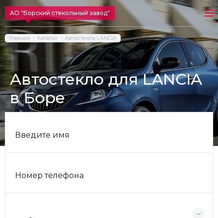
АО "Борский стекольный завод"
Главная
Каталог
Автостекла LANCIA
Автостекло для LANCIA
в Боре
Введите имя
Номер телефона