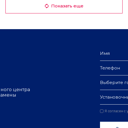
Показать еще
Выберите г
чного центра
 замены
Установочн
Я согласен с