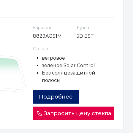
Еврокод
Кузов
8829AGS1M
5D EST
Стекло
ветровое
зеленое Solar Control
Без солнцезащитной
полосы
Подробнее
Запросить цену стекла