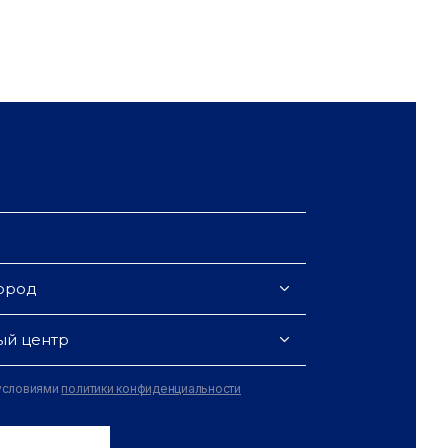
ород
ый центр
 условиями
политики конфиденциальности