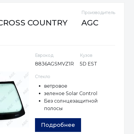
Производитель
 CROSS COUNTRY
AGC
Еврокод
Кузов
8836AGSMVZ1R
5D EST
Стекло
ветровое
зеленое Solar Control
Без солнцезащитной
полосы
Подробнее