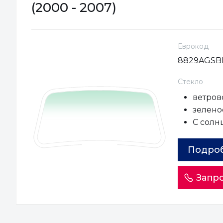
(2000 - 2007)
Еврокод
8829AGSB
Стекло
ветров
зеленое
С солн
Подро
Запро