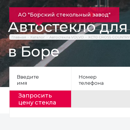
АО "Борский стекольный завод"
Автостекло дл
Главная
Каталог
Автостекла VOLVO
XC70 CROSS COUNTRY
в Боре
Введите
Номер
имя
телефона
Запросить
цену стекла