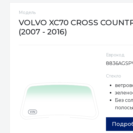
Модель
VOLVO XC70 CROSS COUNT
(2007 - 2016)
Еврокод
8836AGSP
Стекло
ветров
зеленое
Без со
полос
Подро