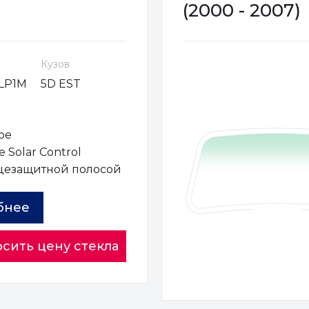
(2000 - 2007)
Кузов
LP1M
5D EST
ое
 Solar Control
цезащитной полосой
бнее
сить цену стекла