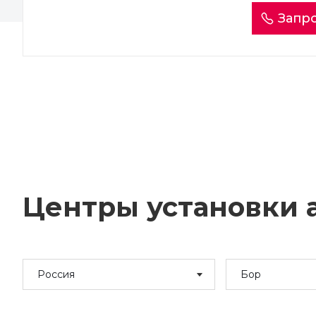
Запро
Центры установки а
Россия
Бор