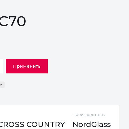
XC70
Применить
а
Производитель
 CROSS COUNTRY
NordGlass