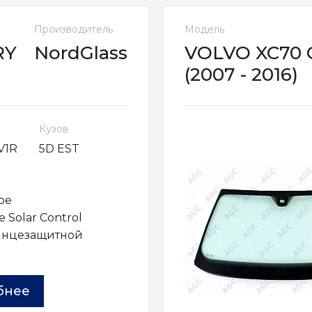
Производитель
Модель
RY
NordGlass
VOLVO XC70
(2007 - 2016)
Кузов
V1R
5D EST
ое
 Solar Control
лнцезащитной
ы
бнее