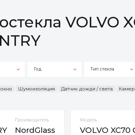
тостекла VOLVO 
NTRY
Год
Тип стекла
-окно
Шумоизоляция
Датчик дождя / света
Камер
Производитель
Модель
RY
NordGlass
VOLVO XC70