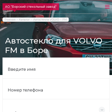
АО "Борский стекольный завод"
Главная
Каталог
Автостекла VOLVO
FM
Автостекло для VOLVO
FM в Боре
Введите имя
Номер телефона