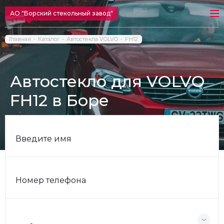
АО "Борский стекольный завод"
Главная
Каталог
Автостекла VOLVO
FH12
Автостекло для VOLVO
FH12 в Боре
Введите имя
Номер телефона