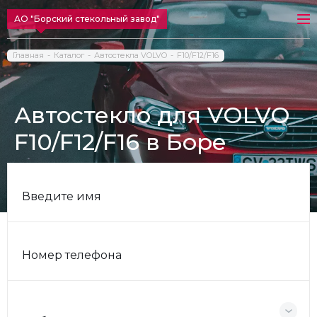
АО "Борский стекольный завод"
Главная
Каталог
Автостекла VOLVO
F10/F12/F16
Автостекло для VOLVO
F10/F12/F16 в Боре
Введите имя
Номер телефона