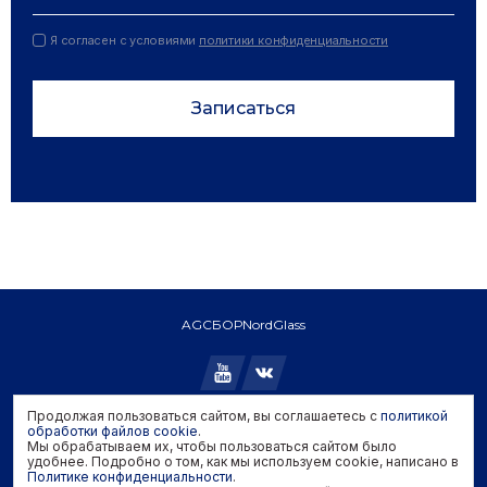
Я согласен с условиями
политики конфиденциальности
Записаться
AGC
БОР
NordGlass
Продолжая пользоваться сайтом, вы соглашаетесь с
политикой
Copyright © 2026 AGC. All rights reserved.
обработки файлов cookie
.
Мы обрабатываем их, чтобы пользоваться сайтом было
Политика конфиденциальности
удобнее. Подробно о том, как мы используем cookie, написано в
Политика обработки файлов cookie
Политике конфиденциальности
.