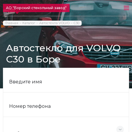
АО "Борский стекольный завод"
Главная
Каталог
Автостекла VOLVO
C30
Автостекло для VOLVO
C30 в Боре
Введите имя
Номер телефона