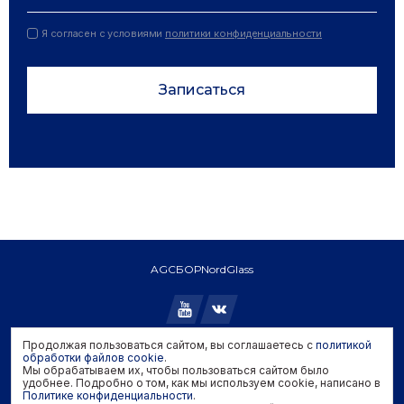
Я согласен с условиями
политики конфиденциальности
Записаться
AGC
БОР
NordGlass
Продолжая пользоваться сайтом, вы соглашаетесь с
политикой
Copyright © 2026 AGC. All rights reserved.
обработки файлов cookie
.
Мы обрабатываем их, чтобы пользоваться сайтом было
Политика конфиденциальности
удобнее. Подробно о том, как мы используем cookie, написано в
Политика обработки файлов cookie
Политике конфиденциальности
.