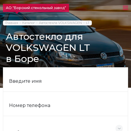
АО "Борский стекольный завод"
Главная
Каталог
Автостекла VOLKSWAGEN
LT
Автостекло для
VOLKSWAGEN LT
в Боре
Введите имя
Номер телефона