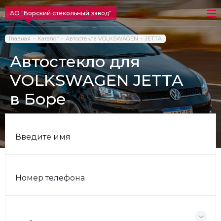
АО "Борский стекольный завод"
Главная
Каталог
Автостекла VOLKSWAGEN
JETTA
Автостекло для
VOLKSWAGEN JETTA
в Боре
Введите имя
Номер телефона