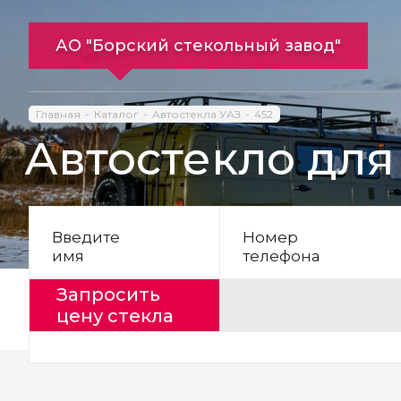
АО "Борский стекольный завод"
Главная
Каталог
Автостекла УАЗ
452
Автостекло для
Введите
Номер
имя
телефона
Запросить
цену стекла