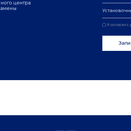
чного центра
 замены
Установочн
Я согласен с
Запи