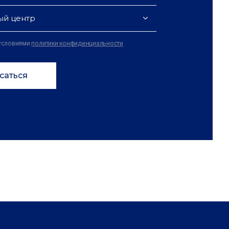
ый центр
 условиями
политики конфиденциальности
саться