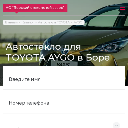
АО "Борский стекольный завод"
Главная
Каталог
Автостекла TOYOTA
AYGO
Автостекло для
TOYOTA AYGO в Боре
Введите имя
Номер телефона