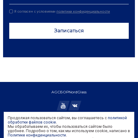
Я согласен с условиями
политики конфиденциальности
Записаться
AGC
БОР
NordGlass
Продолжая пользоваться сайтом, вы соглашаетесь с
политикой
Copyright © 2026 AGC. All rights reserved.
обработки файлов cookie
.
Мы обрабатываем их, чтобы пользоваться сайтом было
Политика конфиденциальности
удобнее. Подробно о том, как мы используем cookie, написано в
Политика обработки файлов cookie
Политике конфиденциальности
.