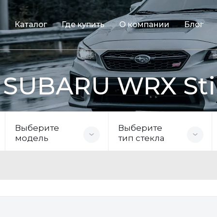
Каталог
Где купить
О компании
Блог
 SUBARU WRX Sti
Выберите
Выберите
модель
тип стекла