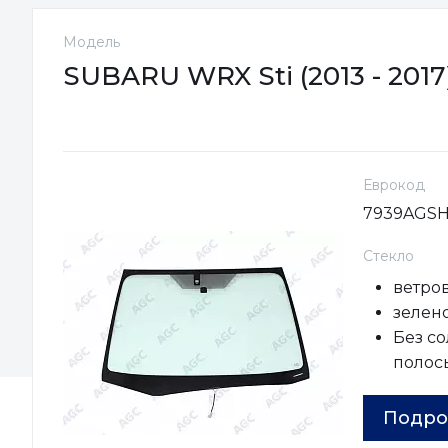
Модель
SUBARU WRX Sti (2013 - 2017
Еврокод
7939AGS
Стекло
ветро
зелено
Без с
полос
Подро