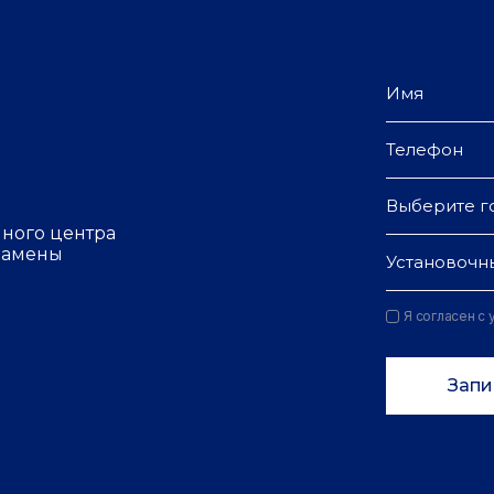
Выберите г
чного центра
 замены
Установочн
Я согласен с
Запи