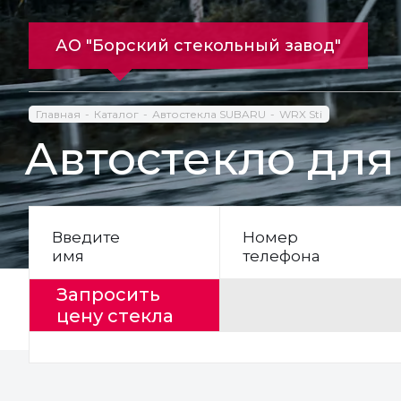
АО "Борский стекольный завод"
Главная
Каталог
Автостекла SUBARU
WRX Sti
Автостекло для
Введите
Номер
имя
телефона
Запросить
цену стекла