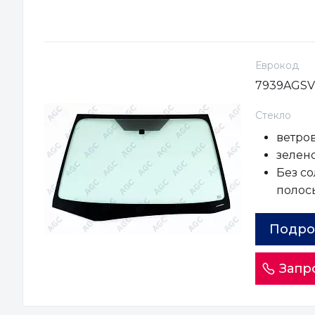
Еврокод
7939AGSV
Стекло
ветро
зелено
Без с
полос
Подро
Запр