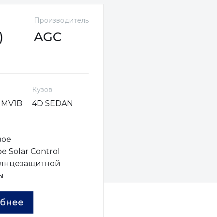
Производитель
)
AGC
Кузов
HMV1B
4D SEDAN
вое
е Solar Control
олнцезащитной
ы
бнее