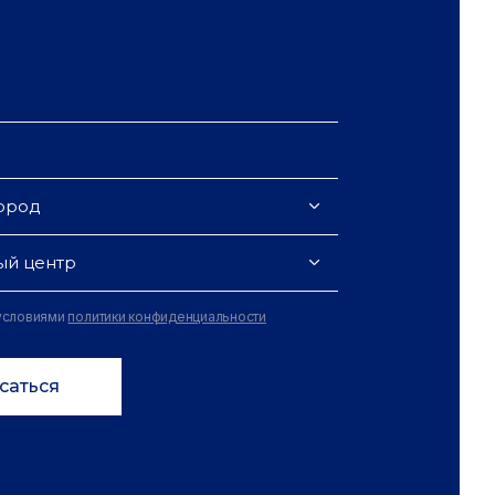
ород
ый центр
 условиями
политики конфиденциальности
саться