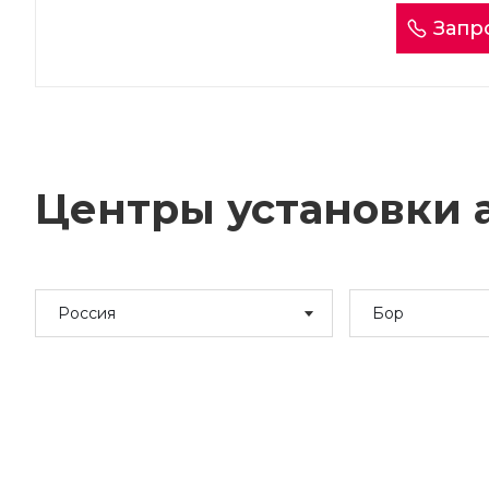
Запр
Центры установки а
Россия
Бор