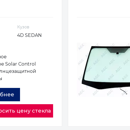
Кузов
4D SEDAN
вое
е Solar Control
олнцезащитной
ы
бнее
осить цену стекла