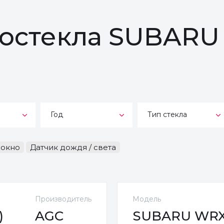
тостекла SUBAR
Год
Тип стекла
-окно
Датчик дождя / света
Производитель
Модель
)
AGC
SUBARU WRX St