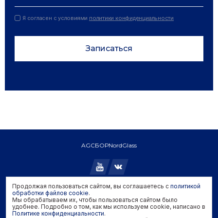
Я согласен с условиями
политики конфиденциальности
Записаться
AGC
БОР
NordGlass
Продолжая пользоваться сайтом, вы соглашаетесь с
политикой
Copyright © 2026 AGC. All rights reserved.
обработки файлов cookie
.
Мы обрабатываем их, чтобы пользоваться сайтом было
Политика конфиденциальности
удобнее. Подробно о том, как мы используем cookie, написано в
Политика обработки файлов cookie
Политике конфиденциальности
.