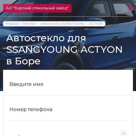
АО "Борский стекольный завод"
Главная
Каталог
Автостекла SSANGYOUNG
ACTYON
Автостекло для
SSANGYOUNG ACTYON
в Боре
Введите имя
Номер телефона