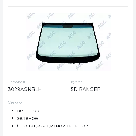
Еврокод
Кузов
3029AGNBLH
5D RANGER
Стекло
ветровое
зеленое
С солнцезащитной полосой