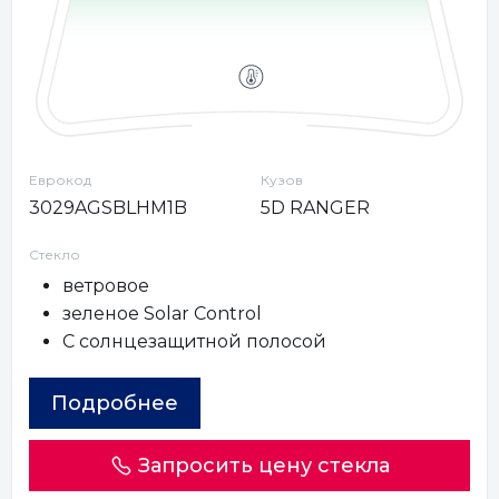
Еврокод
Кузов
3029AGSBLHM1B
5D RANGER
Стекло
ветровое
зеленое Solar Control
С солнцезащитной полосой
Подробнее
Запросить цену стекла