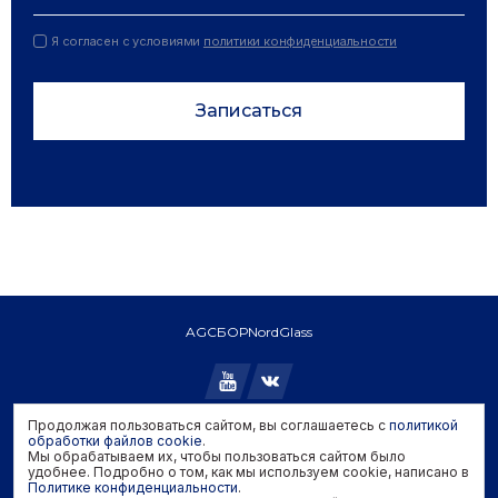
Я согласен с условиями
политики конфиденциальности
Записаться
AGC
БОР
NordGlass
Продолжая пользоваться сайтом, вы соглашаетесь с
политикой
Copyright © 2026 AGC. All rights reserved.
обработки файлов cookie
.
Мы обрабатываем их, чтобы пользоваться сайтом было
Политика конфиденциальности
удобнее. Подробно о том, как мы используем cookie, написано в
Политика обработки файлов cookie
Политике конфиденциальности
.