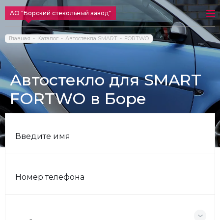
АО "Борский стекольный завод"
Главная
Каталог
Автостекла SMART
FORTWO
Автостекло для SMART
FORTWO в Боре
Введите имя
Номер телефона