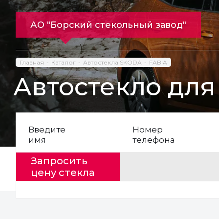
АО "Борский стекольный завод"
Главная
Каталог
Автостекла SKODA
FABIA
Автостекло для
Введите
Номер
имя
телефона
Запросить
цену стекла