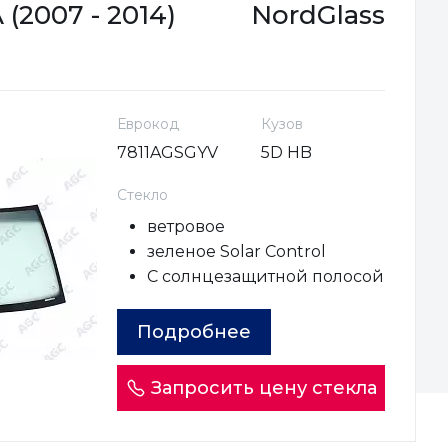
(2007 - 2014)
NordGlass
Еврокод
Кузов
7811AGSGYV
5D HB
Стекло
ветровое
зеленое Solar Control
С солнцезащитной полосой
Подробнее
Запросить цену стекла