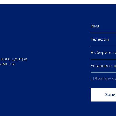
Выберите г
чного центра
 замены
Установочн
Я согласен с
Запи