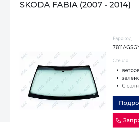
SKODA FABIA (2007 - 2014)
Еврокод
7811AGS
Стекло
ветро
зелено
С сол
Подро
Запр