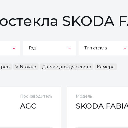
тостекла SKODA 
Год
Тип стекла
грев
VIN-окно
Датчик дождя / света
Камера
Производитель
Модель
AGC
SKODA FABIA 