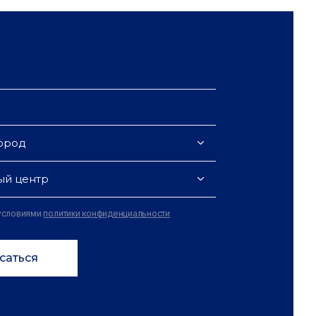
ород
ый центр
 условиями
политики конфиденциальности
саться