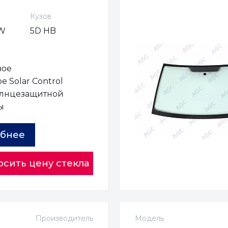
Кузов
VW
5D HB
вое
е Solar Control
олнцезащитной
ы
бнее
осить цену стекла
Производитель
Модель