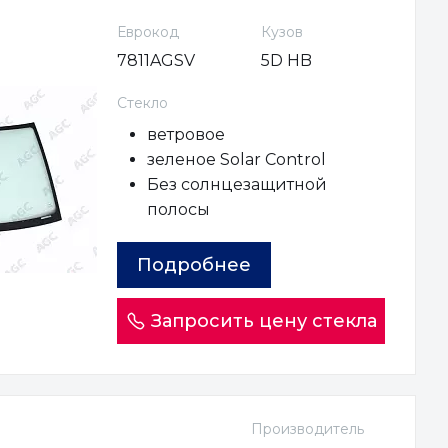
Еврокод
Кузов
7811AGSV
5D HB
Стекло
ветровое
зеленое Solar Control
Без солнцезащитной
полосы
Подробнее
Запросить цену стекла
Производитель