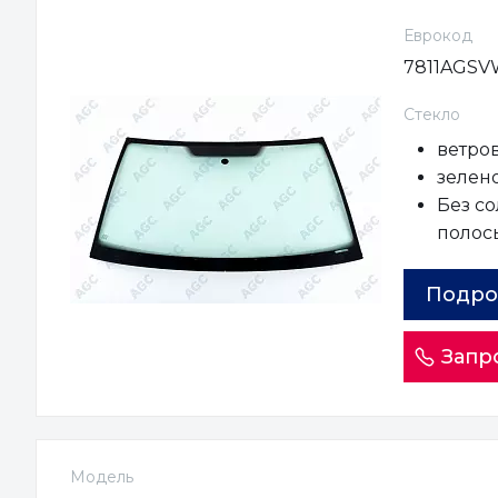
Еврокод
7811AGS
Стекло
ветро
зелено
Без с
полос
Подро
Запр
Модель