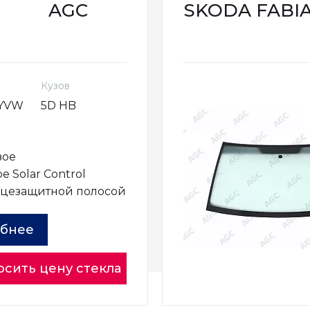
AGC
SKODA FABIA 
Кузов
GYVW
5D HB
вое
е Solar Control
нцезащитной полосой
бнее
осить цену стекла