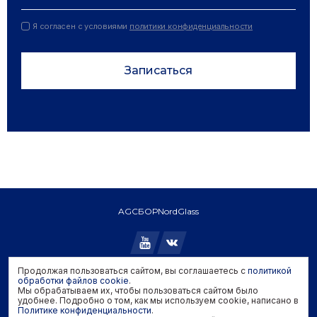
Я согласен с условиями
политики конфиденциальности
Записаться
AGC
БОР
NordGlass
Продолжая пользоваться сайтом, вы соглашаетесь с
политикой
Copyright © 2026 AGC. All rights reserved.
обработки файлов cookie
.
Мы обрабатываем их, чтобы пользоваться сайтом было
Политика конфиденциальности
удобнее. Подробно о том, как мы используем cookie, написано в
Политика обработки файлов cookie
Политике конфиденциальности
.