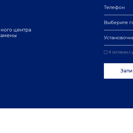
Выберите г
чного центра
 замены
Установочн
Я согласен с
Запи