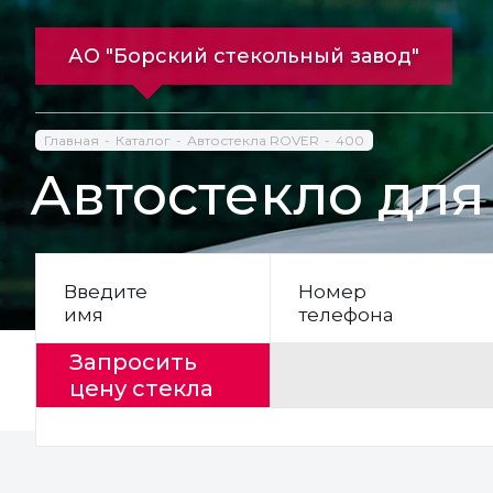
АО "Борский стекольный завод"
Главная
Каталог
Автостекла ROVER
400
Автостекло для
Введите
Номер
имя
телефона
Запросить
цену стекла