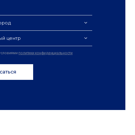
ород
ый центр
 условиями
политики конфиденциальности
саться