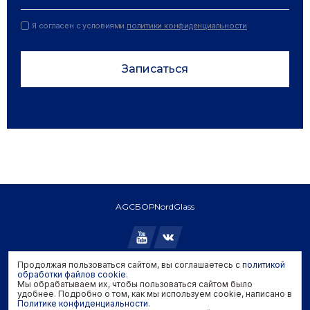
Я согласен с условиями
политики конфиденциальности
Записаться
AGC
БОР
NordGlass
Продолжая пользоваться сайтом, вы соглашаетесь с
политикой
Copyright © 2026 AGC. All rights reserved.
обработки файлов cookie
.
Мы обрабатываем их, чтобы пользоваться сайтом было
Политика конфиденциальности
удобнее. Подробно о том, как мы используем cookie, написано в
Политика обработки файлов cookie
Политике конфиденциальности
.