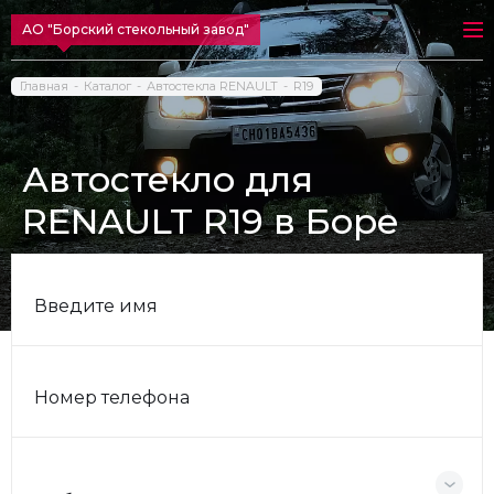
АО "Борский стекольный завод"
Главная
Каталог
Автостекла RENAULT
R19
Автостекло для
RENAULT R19 в Боре
Введите имя
Номер телефона