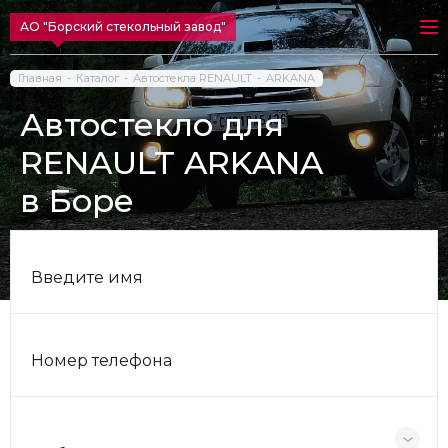
АО "Борский стекольный завод"
Главная
Каталог
Автостекла RENAULT
ARKANA
Автостекло для
RENAULT ARKANA
в Боре
Введите имя
Номер телефона