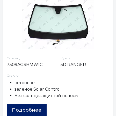
Еврокод
Кузов
7309AGSHMW1C
5D RANGER
Стекло
ветровое
зеленое Solar Control
Без солнцезащитной полосы
Подробнее