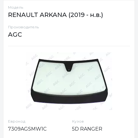
Модель
RENAULT ARKANA (2019 - н.в.)
Производитель
AGC
Еврокод
Кузов
7309AGSMW1C
5D RANGER