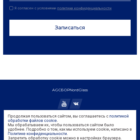
Я согласен с условиями
политики конфиденциальности
Записаться
AGC
БОР
NordGlass
Продолжая пользоваться сайтом, вы соглашаетесь с
политикой
обработки файлов cookie
.
Copyright © 2026 AGC. All rights reserved.
Мы обрабатываем их, чтобы пользоваться сайтом было
Политика конфиденциальности
удобнее. Подробно о том, как мы используем cookie, написано в
Политика обработки файлов cookie
Политике конфиденциальности
.
Запретить обработку cookie можно в настройках браузера.