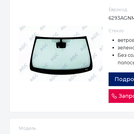
Еврокод
6293AGN
Стекло
ветро
зелен
Без с
полос
Подро
Запр
Модель