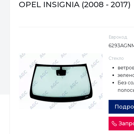
OPEL INSIGNIA (2008 - 2017)
Еврокод
6293AGN
Стекло
ветро
зелен
Без с
полос
Подро
Запр