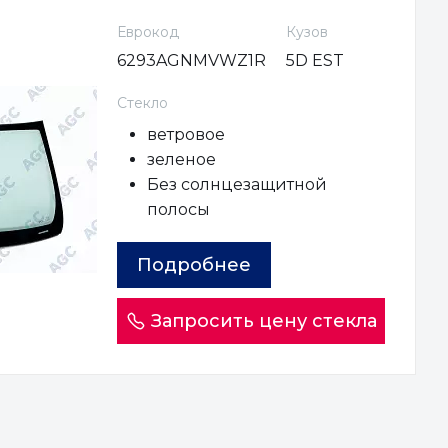
Еврокод
Кузов
6293AGNMVWZ1R
5D EST
Стекло
ветровое
зеленое
Без солнцезащитной
полосы
Подробнее
Запросить цену стекла