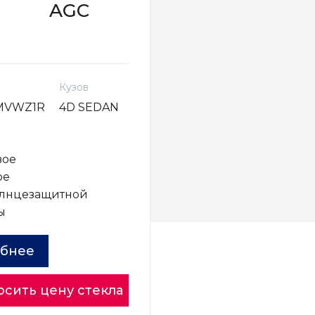
AGC
Кузов
MVWZ1R
4D SEDAN
вое
ое
олнцезащитной
ы
бнее
осить цену стекла