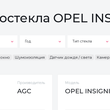
тостекла OPEL IN
Год
Тип стекла
-окно
Шумоизоляция
Датчик дождя / света
Камер
Производитель
Модель
AGC
OPEL INSIGNIA