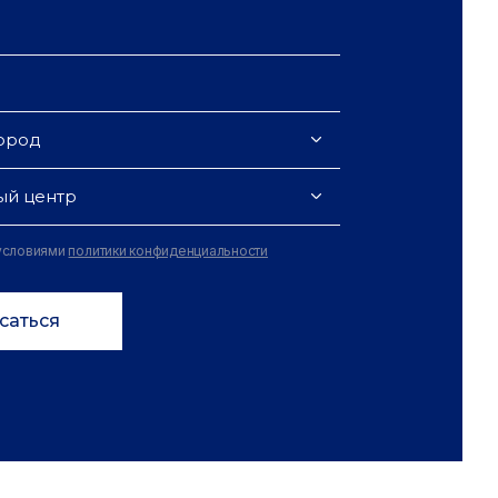
ород
ый центр
 условиями
политики конфиденциальности
саться