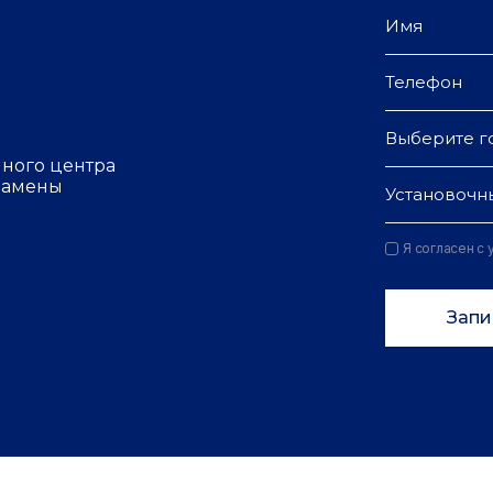
Выберите г
чного центра
 замены
Установочн
Я согласен с
Запи