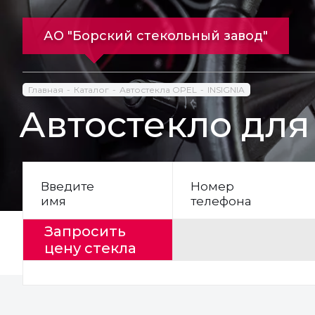
АО "Борский стекольный завод"
Главная
Каталог
Автостекла OPEL
INSIGNIA
Автостекло для
Введите
Номер
имя
телефона
Запросить
цену стекла