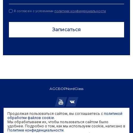
Я согласен с условиями
политики конфиденциальности
Записаться
AGC
БОР
NordGlass
Продолжая пользоваться сайтом, вы соглашаетесь с
политикой
Copyright © 2026 AGC. All rights reserved.
обработки файлов cookie
.
Мы обрабатываем их, чтобы пользоваться сайтом было
Политика конфиденциальности
удобнее. Подробно о том, как мы используем cookie, написано в
Политика обработки файлов cookie
Политике конфиденциальности
.