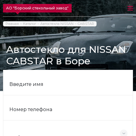
АО "Борский стекольный завод"
Главная
Каталог
Автостекла NISSAN
CABSTAR
Автостекло для NISSAN
CABSTAR в Боре
Введите имя
Номер телефона