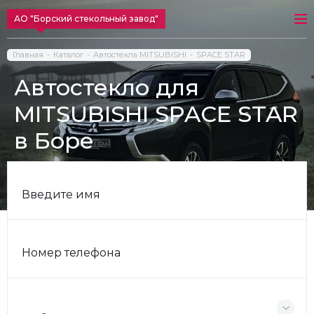
АО "Борский стекольный завод"
Главная
Каталог
Автостекла MITSUBISHI
SPACE STAR
Автостекло для
MITSUBISHI SPACE STAR
в Боре
Введите имя
Номер телефона