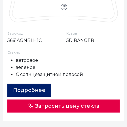
Еврокод
Кузов
5661AGNBLH1C
5D RANGER
Стекло
ветровое
зеленое
С солнцезащитной полосой
Подробнее
Запросить цену стекла