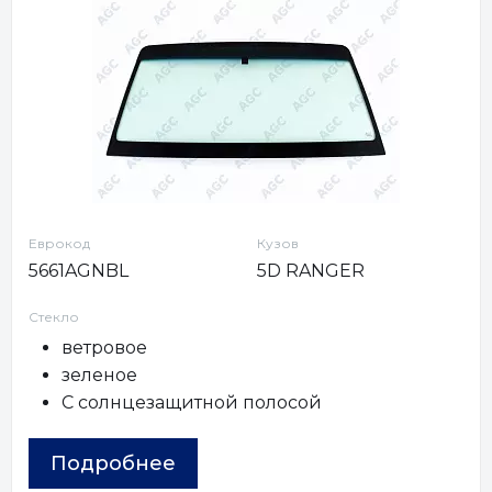
Еврокод
Кузов
5661AGNBL
5D RANGER
Стекло
ветровое
зеленое
С солнцезащитной полосой
Подробнее