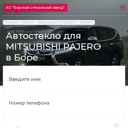
АО "Борский стекольный завод"
Главная
Каталог
Автостекла MITSUBISHI
PAJERO
Автостекло для
MITSUBISHI PAJERO
в Боре
Введите имя
Номер телефона