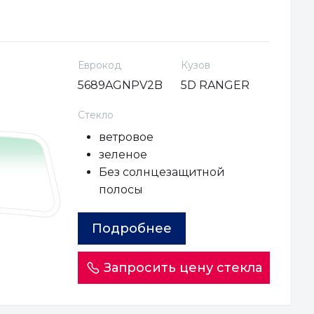
Еврокод
Кузов
5689AGNPV2B
5D RANGER
Стекло
ветровое
зеленое
Без солнцезащитной
полосы
Подробнее
Запросить цену стекла