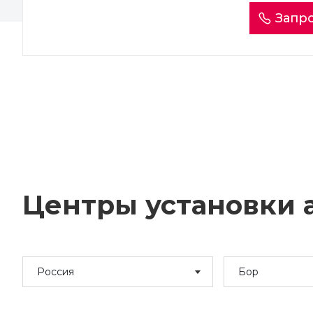
Запро
Центры установки а
Россия
Бор