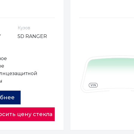
Кузов
V
5D RANGER
вое
ое
олнцезащитной
ы
бнее
осить цену стекла