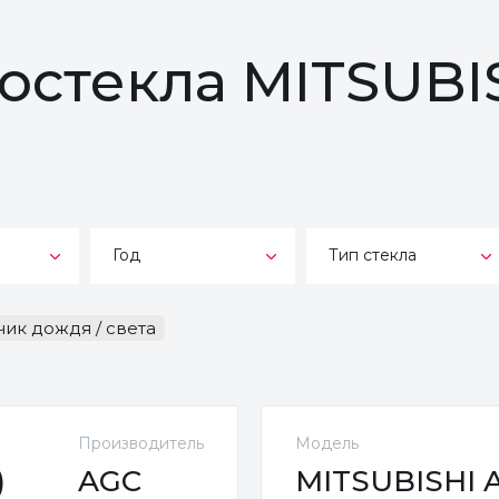
тостекла MITSUBI
Год
Тип стекла
чик дождя / света
Производитель
Модель
)
AGC
MITSUBISHI AS