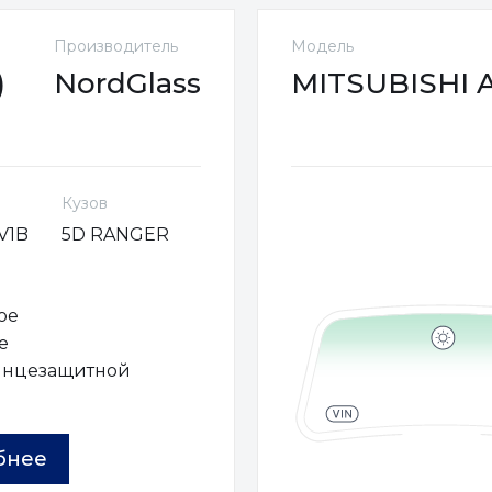
Производитель
Модель
)
NordGlass
MITSUBISHI AS
Кузов
V1B
5D RANGER
ое
е
лнцезащитной
ы
бнее