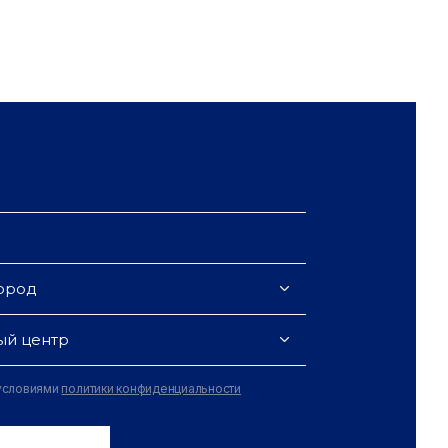
ород
ый центр
 условиями
политики конфиденциальности