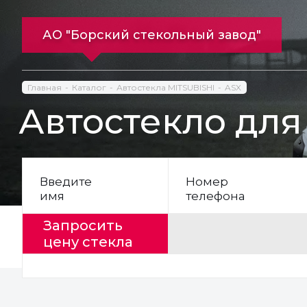
АО "Борский стекольный завод"
Главная
Каталог
Автостекла MITSUBISHI
ASX
Автостекло для
Введите
Номер
имя
телефона
Запросить
цену стекла