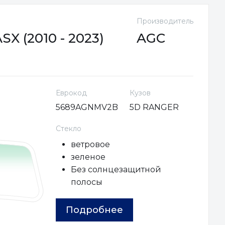
Производитель
X (2010 - 2023)
AGC
Еврокод
Кузов
5689AGNMV2B
5D RANGER
Стекло
ветровое
зеленое
Без солнцезащитной
полосы
Подробнее