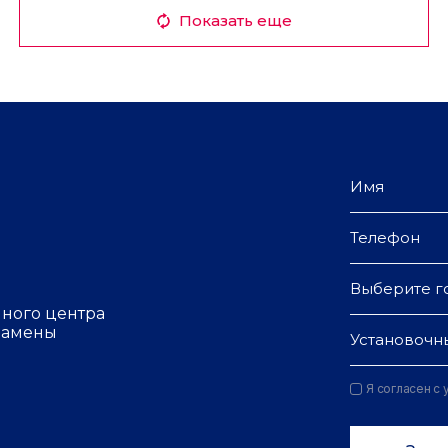
Показать еще
Выберите г
чного центра
 замены
Установочн
Я согласен с