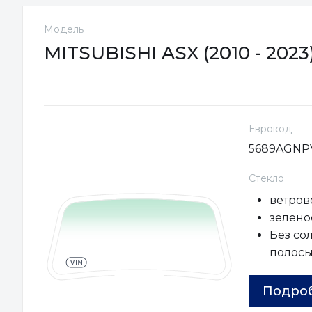
Модель
MITSUBISHI ASX (2010 - 2023
Еврокод
5689AGNP
Стекло
ветров
зелено
Без со
полос
Подро