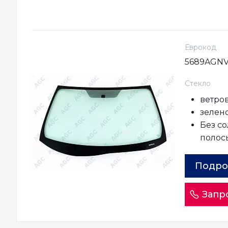
Еврокод
5689AGN
Стекло
ветро
зелен
Без с
полос
Подро
Запр