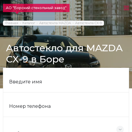
АО "Борский стекольный завод"
Главная
Каталог
Автостекла MAZDA
Автостекла CX-9
Автостекло для MAZDA
CX-9 в Боре
Введите имя
Номер телефона