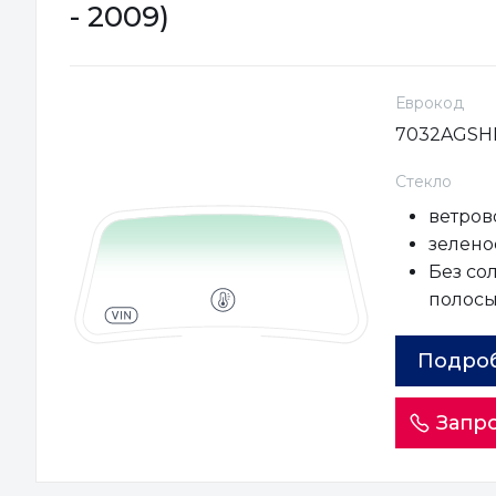
- 2009)
Еврокод
7032AGSH
Стекло
ветров
зеленое
Без со
полос
Подро
Запро