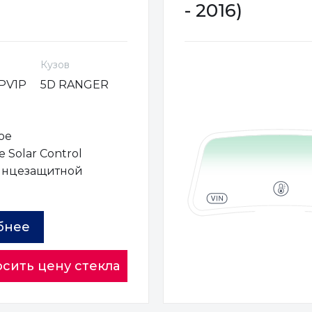
- 2016)
Кузов
PV1P
5D RANGER
ое
 Solar Control
лнцезащитной
ы
бнее
сить цену стекла