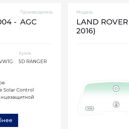
Производитель
Модель
04 -
AGC
LAND ROVER 
2016)
Кузов
VW1G
5D RANGER
ое
 Solar Control
лнцезащитной
ы
бнее