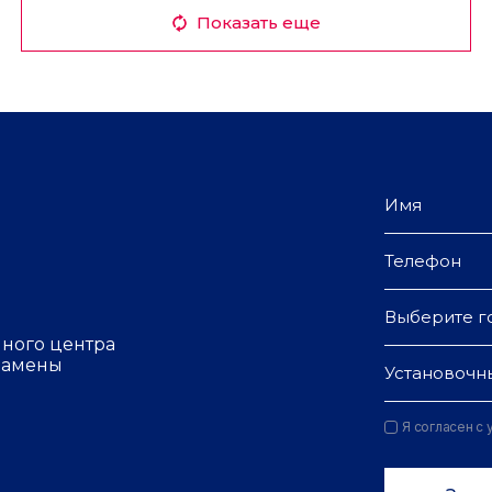
Показать еще
Выберите г
чного центра
 замены
Установочн
Я согласен с