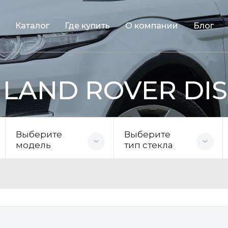
Каталог
Где купить
О компании
Блог
я LAND ROVER DI
Выберите
Выберите
модель
тип стекла