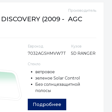
Производитель
DISCOVERY (2009 -
AGC
Еврокод
Кузов
7032AGSHMVW7T
5D RANGER
Стекло
ветровое
зеленое Solar Control
Без солнцезащитной
полосы
Подробнее