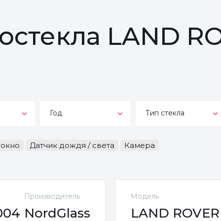
тостекла LAND R
Год
Тип стекла
-окно
Датчик дождя / света
Камера
Производитель
Модель
004
NordGlass
LAND ROVER 