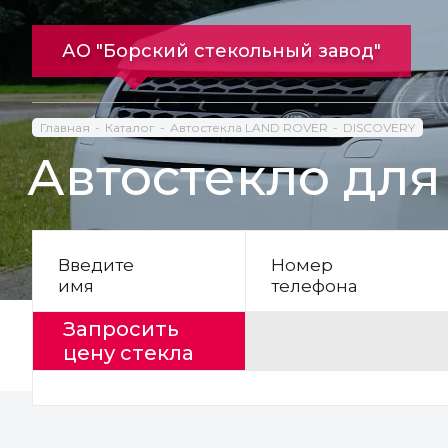
АО "Борский стекольный завод"
Главная
Каталог
Автостекла LAND ROVER
DISCOVERY
Автостекло дл
Введите
Номер
имя
телефона
Запросить
цену стекла