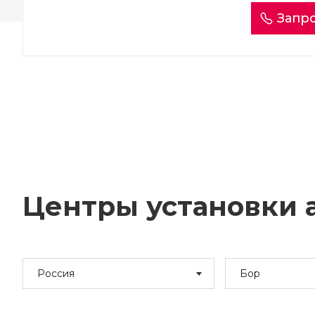
Запро
Центры установки а
Россия
Бор