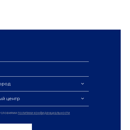
ород
ый центр
 условиями
политики конфиденциальности