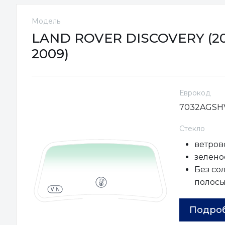
Модель
LAND ROVER DISCOVERY (20
2009)
Еврокод
7032AGSH
Стекло
ветров
зеленое
Без со
полос
Подро