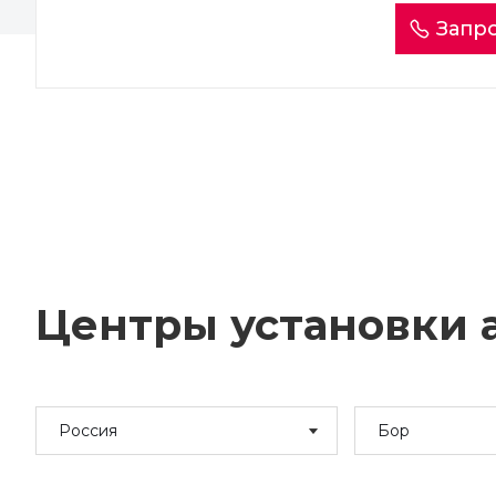
Запро
Центры установки а
Россия
Бор