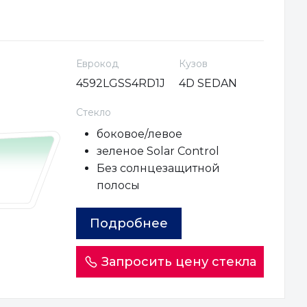
Еврокод
Кузов
4592LGSS4RD1J
4D SEDAN
Стекло
боковое/левое
зеленое Solar Control
Без солнцезащитной
полосы
Подробнее
Запросить цену стекла