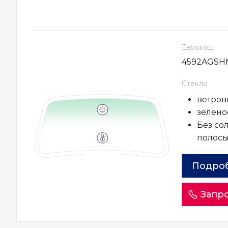
Еврокод
4592AGSH
Стекло
ветров
зеленое
Без со
полос
Подро
Запро