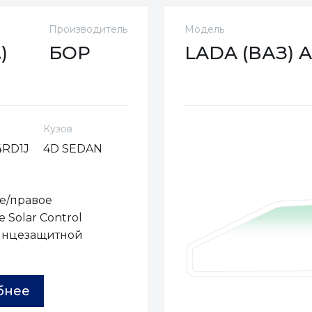
Производитель
Модель
)
БОР
LADA (ВАЗ) AU
Кузов
4RD1J
4D SEDAN
е/правое
 Solar Control
лнцезащитной
ы
бнее