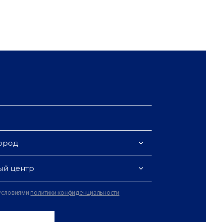
ород
ый центр
 условиями
политики конфиденциальности