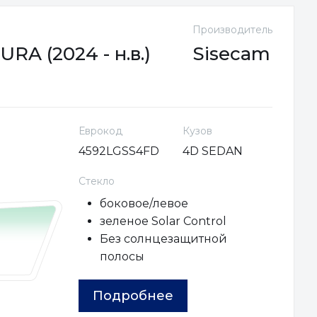
Производитель
RA (2024 - н.в.)
Sisecam
Еврокод
Кузов
4592LGSS4FD
4D SEDAN
Стекло
боковое/левое
зеленое Solar Control
Без солнцезащитной
полосы
Подробнее