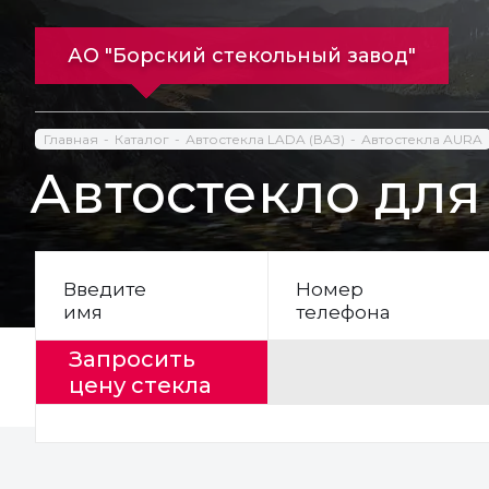
АО "Борский стекольный завод"
Главная
Каталог
Автостекла LADA (ВАЗ)
Автостекла AURA
Автостекло для
Введите
Номер
имя
телефона
Запросить
цену стекла