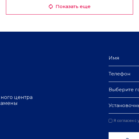
Показать еще
Выберите г
чного центра
 замены
Установочн
Я согласен с