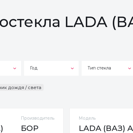
тостекла LADA (В
Год
Тип стекла
чик дождя / света
Производитель
Модель
)
БОР
LADA (ВАЗ) AU