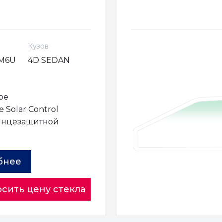
Кузов
M6U
4D SEDAN
ое
 Solar Control
лнцезащитной
ы
бнее
сить цену стекла