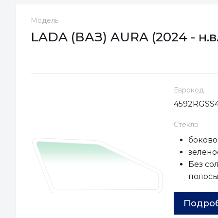
Модель
LADA (ВАЗ) AURA (2024 - н.в.
Еврокод
4592RGSS
Стекло
боково
зеленое
Без со
полос
Подро