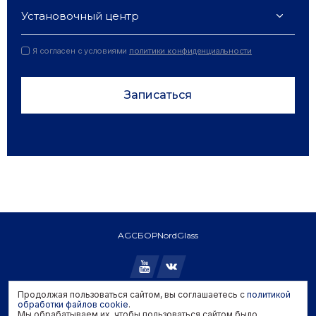
Установочный центр
Я согласен с условиями
политики конфиденциальности
Записаться
AGC
БОР
NordGlass
Продолжая пользоваться сайтом, вы соглашаетесь с
политикой
Copyright © 2026 AGC. All rights reserved.
обработки файлов cookie
.
Мы обрабатываем их, чтобы пользоваться сайтом было