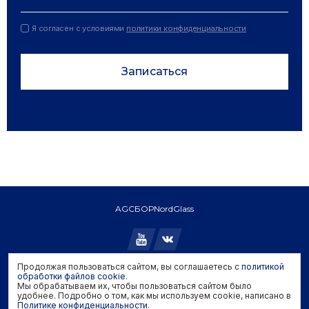
Я согласен с условиями
политики конфиденциальности
Записаться
AGC
БОР
NordGlass
Продолжая пользоваться сайтом, вы соглашаетесь с
политикой
Copyright © 2026 AGC. All rights reserved.
обработки файлов cookie
.
Мы обрабатываем их, чтобы пользоваться сайтом было
Политика конфиденциальности
удобнее. Подробно о том, как мы используем cookie, написано в
Политика обработки файлов cookie
Политике конфиденциальности
.