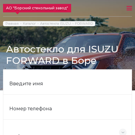
АО "Борский стекольный завод"
Главная
Каталог
Автостекла ISUZU
FORWARD
Автостекло для ISUZU
FORWARD в Боре
Введите имя
Номер телефона