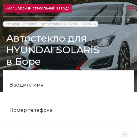
АО "Борский стекольный завод"
Главная
Каталог
Автостекла HYUNDAI
SOLARIS
Автостекло для
HYUNDAI SOLARIS
в Боре
Введите имя
Номер телефона