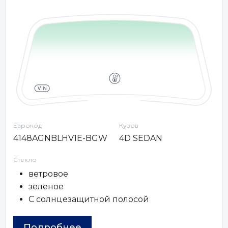
Еврокод
Кузов
4148AGNBLHV1E-BGW
4D SEDAN
Стекло
ветровое
зеленое
С солнцезащитной полосой
Подробнее