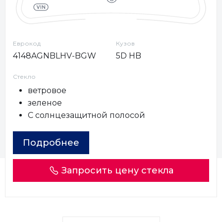
Еврокод
Кузов
4148AGNBLHV-BGW
5D HB
Стекло
ветровое
зеленое
С солнцезащитной полосой
Подробнее
Запросить цену стекла