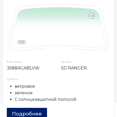
Еврокод
Кузов
3588AGABLVW
5D RANGER
Стекло
ветровое
зеленое
С солнцезащитной полосой
Подробнее