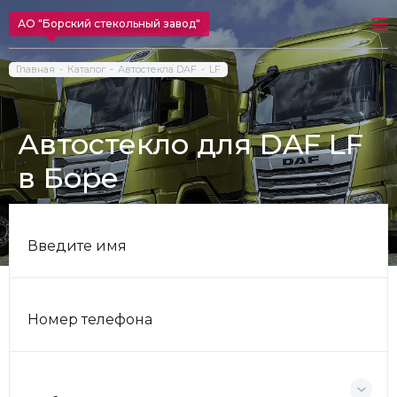
АО "Борский стекольный завод"
Главная
Каталог
Автостекла DAF
LF
Автостекло для DAF LF
в Боре
Введите имя
Номер телефона