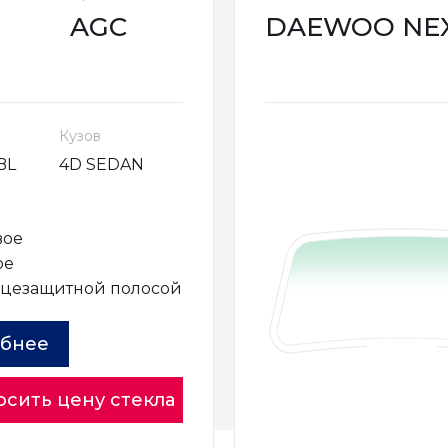
AGC
DAEWOO NEXIA
Кузов
BL
4D SEDAN
вое
ое
нцезащитной полосой
бнее
осить цену стекла