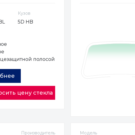
Кузов
BL
5D HB
вое
ое
нцезащитной полосой
бнее
осить цену стекла
Производитель
Модель