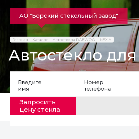
АО "Борский стекольный завод"
Главная
Каталог
Автостекла DAEWOO
NEXIA
Автостекло дл
Введите
Номер
имя
телефона
Запросить
цену стекла