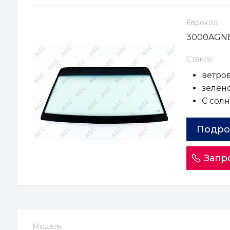
Еврокод
3000AGN
Стекло
ветро
зелен
С сол
Подро
Запр
Модель