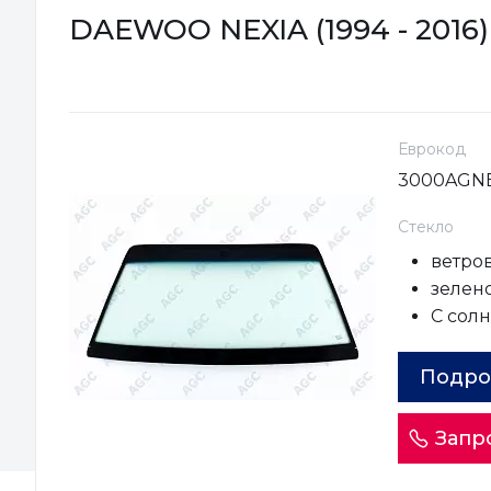
DAEWOO NEXIA (1994 - 2016)
Еврокод
3000AGN
Стекло
ветро
зелен
С сол
Подро
Запр