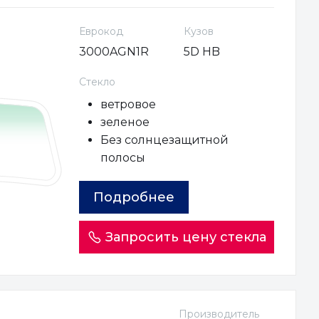
Еврокод
Кузов
3000AGN1R
5D HB
Стекло
ветровое
зеленое
Без солнцезащитной
полосы
Подробнее
Запросить цену стекла
Производитель