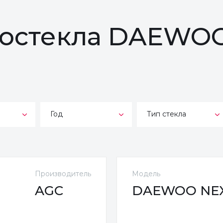
втостекла DAEWO
Год
Тип стекла
Производитель
Модель
AGC
DAEWOO NEXIA