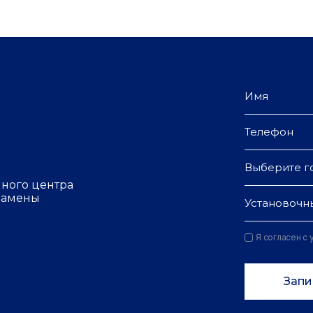
Выберите г
чного центра
 замены
Установочн
Я согласен с
Запи