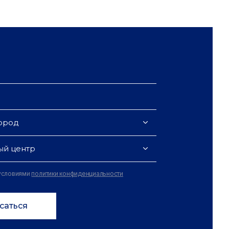
ород
ый центр
 условиями
политики конфиденциальности
саться