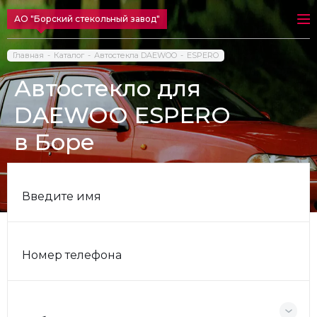
АО "Борский стекольный завод"
Главная
Каталог
Автостекла DAEWOO
ESPERO
Автостекло для
DAEWOO ESPERO
в Боре
Введите имя
Номер телефона