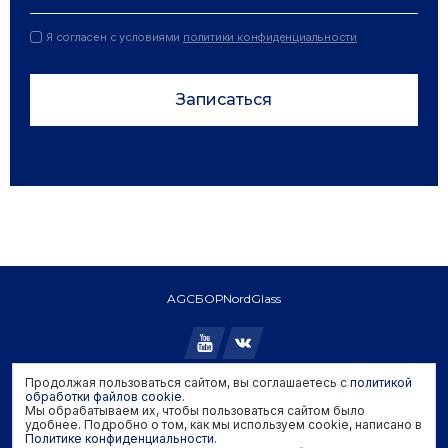
Я согласен с условиями
политики конфиденциальности
Записаться
AGC
БОР
NordGlass
Продолжая пользоваться сайтом, вы соглашаетесь с
политикой
Copyright © 2026 AGC. All rights reserved.
обработки файлов cookie
.
Мы обрабатываем их, чтобы пользоваться сайтом было
Политика конфиденциальности
удобнее. Подробно о том, как мы используем cookie, написано в
Политика обработки файлов cookie
Политике конфиденциальности
.