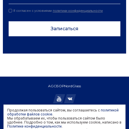
Я согласен с условиями
политики конфиденциальности
Записаться
AGC
БОР
NordGlass
Продолжая пользоваться сайтом, вы соглашаетесь с
политикой
Copyright © 2026 AGC. All rights reserved.
обработки файлов cookie
.
Мы обрабатываем их, чтобы пользоваться сайтом было
Политика конфиденциальности
удобнее. Подробно о том, как мы используем cookie, написано в
Политика обработки файлов cookie
Политике конфиденциальности
.