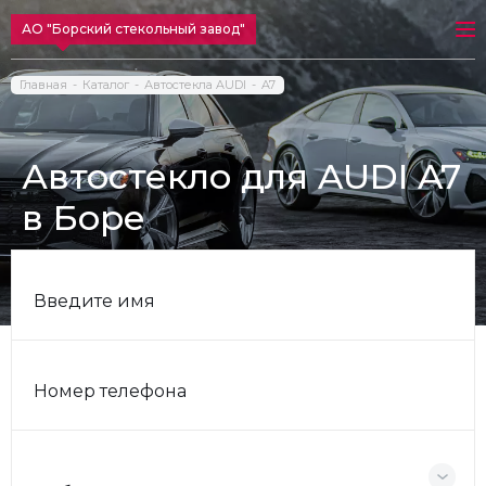
АО "Борский стекольный завод"
Главная
Каталог
Автостекла AUDI
A7
Автостекло для AUDI A7
в Боре
Введите имя
Номер телефона