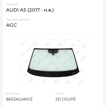
Модель
AUDI A5 (2017 - н.в.)
Производитель
AGC
Еврокод
Кузов
8633AGAMVZ
2D COUPE