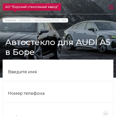
АО "Борский стекольный завод"
Главная
Каталог
Автостекла AUDI
A5
Автостекло для AUDI A5
в Боре
Введите имя
Номер телефона