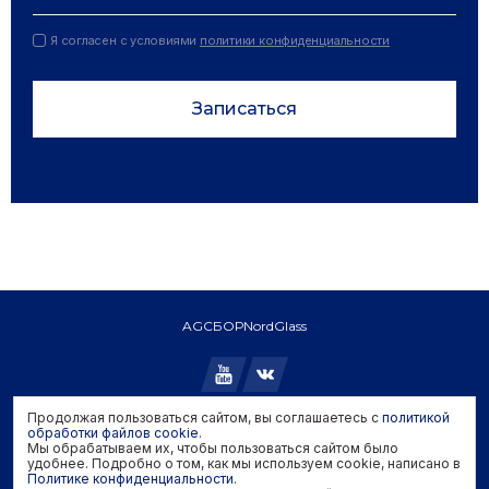
Я согласен с условиями
политики конфиденциальности
Записаться
AGC
БОР
NordGlass
Продолжая пользоваться сайтом, вы соглашаетесь с
политикой
Copyright © 2026 AGC. All rights reserved.
обработки файлов cookie
.
Мы обрабатываем их, чтобы пользоваться сайтом было
Политика конфиденциальности
удобнее. Подробно о том, как мы используем cookie, написано в
Политика обработки файлов cookie
Политике конфиденциальности
.